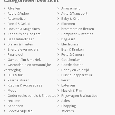
Categorieëen overzicht
Afvallen
Amusement
Audio & Video
Auto & Transport
Automotive
Baby & Kind
Beeld & Geluid
Bloemen
Boeken & Magazines
brommers en fietsen
Cadeau's en Gadgets
Computer & Internet
Dagaanbiedingen
Dagje uit
Dieren & Planten
Electronica
Energieleveranciers
Eten & Drinken
Financieel
Foto & Camera
Games, film & muziek
Geschenken
Gezondheid en persoonlijke
Goede doelen
verzorging
Hobby en vrije tijd
Huis & tuin
Huishoudapparatuur
kaartje sturen
kerst
Kleding & Accessoires
Loterijen
Mode
Muziek & Film
Onderzoeks panels & Enquetes
Prijsvragen & Winacties
reclame
Sales
Schoenen
Shopping
Sport & Vrije tijd
stickers