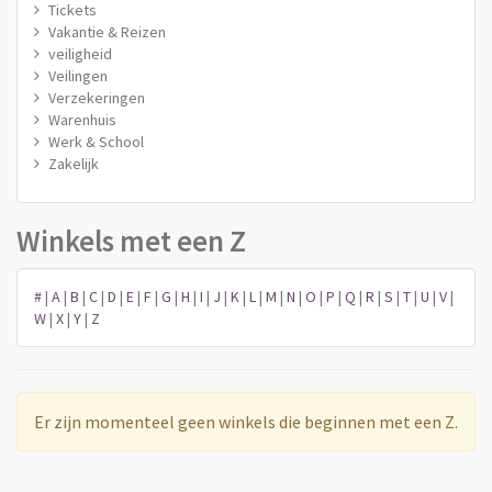
Tickets
Vakantie & Reizen
veiligheid
Veilingen
Verzekeringen
Warenhuis
Werk & School
Zakelijk
Winkels met een Z
#
|
A
|
B
|
C
|
D
|
E
|
F
|
G
|
H
|
I
|
J
|
K
|
L
|
M
|
N
|
O
|
P
|
Q
|
R
|
S
|
T
|
U
|
V
|
W
|
X
|
Y
|
Z
Er zijn momenteel geen winkels die beginnen met een Z.