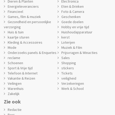
Dieren & Planten
Electronica
Energieleveranciers
Eten & Drinken
Financieel
Foto & Camera
Games, film & muziek
Geschenken
Gezondheid en persoonlijke
Goede doelen
verzorging
Hobby en vrije tijd
Huis & tuin
Huishoudapparatuur
kaartje sturen
kerst
Kleding & Accessoires
Loterijen
Mode
Muziek & Film
Onderzoeks panels & Enquetes
Prijsvragen & Winacties
reclame
Sales
Schoenen
Shopping
Sport & Vrije tijd
stickers
Telefoon & Internet
Tickets
Vakantie & Reizen
veiligheid
Veilingen
Verzekeringen
Warenhuis
Werk & School
Zakelijk
Zie ook
Redactie
Pers