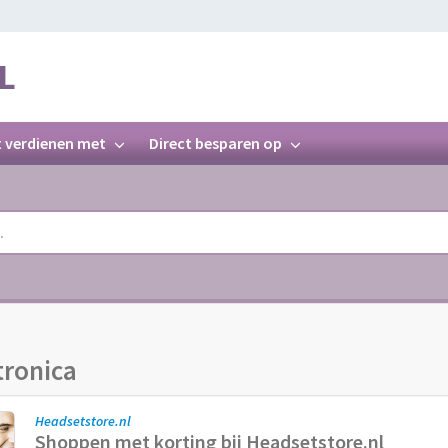
L
t verdienen met
Direct besparen op
tronica
Headsetstore.nl
Shoppen met korting bij Headsetstore.nl