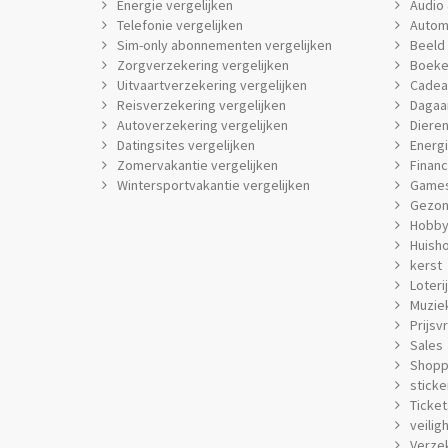
Energie vergelijken
Audio 
Telefonie vergelijken
Autom
Sim-only abonnementen vergelijken
Beeld 
Zorgverzekering vergelijken
Boeke
Uitvaartverzekering vergelijken
Cadea
Reisverzekering vergelijken
Dagaa
Autoverzekering vergelijken
Dieren
Datingsites vergelijken
Energi
Zomervakantie vergelijken
Financ
Wintersportvakantie vergelijken
Games
Gezon
Hobby 
Huish
kerst
Loteri
Muziek
Prijsv
Sales
Shopp
sticke
Ticket
veilig
Verze