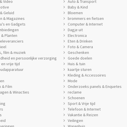
& Video
Auto & Transport
otive
Baby & Kind
& Geluid
Bloemen
n & Magazines
brommers en fietsen
u's en Gadgets
Computer & Internet
nbiedingen
Dagje uit
 & Planten
Electronica
eleveranciers
Eten & Drinken
ieel
Foto & Camera
, film & muziek
Geschenken
dheid en persoonlijke verzorging
Goede doelen
en vrije tijd
Huis & tuin
oudapparatuur
kaartje sturen
Kleding & Accessoires
jen
Mode
 & Film
Onderzoeks panels & Enquetes
ragen & Winacties
reclame
Schoenen
ing
Sport & Vrije tijd
rs
Telefoon & Internet
s
Vakantie & Reizen
heid
Veilingen
keringen
Warenhuis