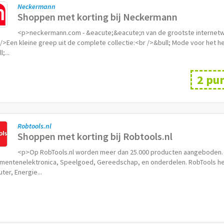
Neckermann
Shoppen met korting bij Neckermann
<p>neckermann.com - &eacute;&eacute;n van de grootste internetwi
/>Een kleine greep uit de complete collectie:<br />&bull; Mode voor het h
;...
2 pu
Robtools.nl
Shoppen met korting bij Robtools.nl
<p>Op RobTools.nl worden meer dan 25.000 producten aangeboden. Ro
mentenelektronica, Speelgoed, Gereedschap, en onderdelen. RobTools heef
er, Energie...