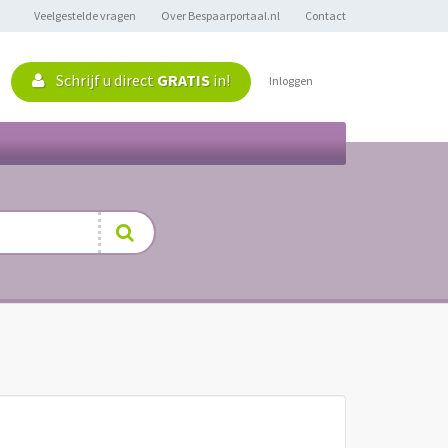
Veelgestelde vragen
Over Bespaarportaal.nl
Contact
Schrijf u direct
GRATIS
in!
Inloggen