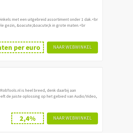
nkels met een uitgebreid assortiment onder 1 dak.<br
ele gezin, &oacute;&oacute;k in grote maten.<br
nten per euro
NAAR WEBWINKEL
bTools.nl is heel breed, denk daarbij aan
t de juiste oplossing op het gebied van Audio/Video,
2,4%
NAAR WEBWINKEL