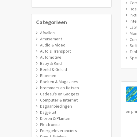
Com
Hos
Ink
Int
Categorieen
Lap
Afvallen
Mon
Amusement
Com
Audio & Video
Sof
Auto & Transport
Tab
Automotive
Spe
Baby & Kind
Beeld & Geluid
Bloemen
Boeken & Magazines
brommers en fietsen
Cadeau's en Gadgets
Computer & Internet
Dagaanbiedingen
en pri
Dagje uit
Dieren & Planten
Electronica
Energieleveranciers
Eten & Drinken