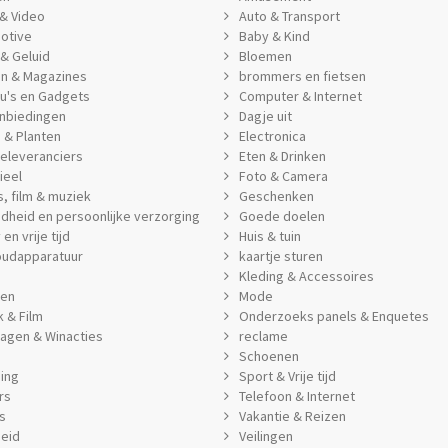
& Video
Auto & Transport
otive
Baby & Kind
& Geluid
Bloemen
n & Magazines
brommers en fietsen
u's en Gadgets
Computer & Internet
nbiedingen
Dagje uit
 & Planten
Electronica
eleveranciers
Eten & Drinken
ieel
Foto & Camera
, film & muziek
Geschenken
dheid en persoonlijke verzorging
Goede doelen
en vrije tijd
Huis & tuin
oudapparatuur
kaartje sturen
Kleding & Accessoires
jen
Mode
 & Film
Onderzoeks panels & Enquetes
ragen & Winacties
reclame
Schoenen
ing
Sport & Vrije tijd
rs
Telefoon & Internet
s
Vakantie & Reizen
heid
Veilingen