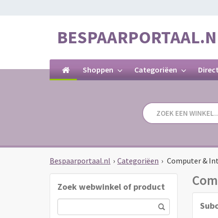
BESPAARPORTAAL.N
Shoppen
Categoriëen
Direc
Bespaarportaal.nl
›
Categoriëen
›
Computer & In
Comp
Zoek webwinkel of product
Subc