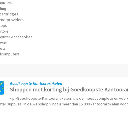
puters
ting
tcardridges
ernetproviders
tops
itoren
puter Accessoires
tware
lets
lcomputers
Goedkoopste Kantoorartikelen
Shoppen met korting bij Goedkoopste Kantoorar
<p>Goedkoopste-Kantoorartikelen.nl is de meest complete en voord
nter supplies. In de webshop vindt u meer dan 15.000 kantoorartikelen voor de