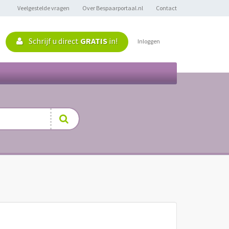
Veelgestelde vragen
Over Bespaarportaal.nl
Contact
Schrijf u direct
GRATIS
in!
Inloggen