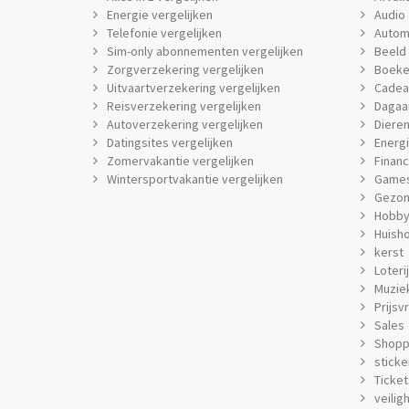
Energie vergelijken
Audio 
Telefonie vergelijken
Autom
Sim-only abonnementen vergelijken
Beeld 
Zorgverzekering vergelijken
Boeke
Uitvaartverzekering vergelijken
Cadea
Reisverzekering vergelijken
Dagaa
Autoverzekering vergelijken
Dieren
Datingsites vergelijken
Energi
Zomervakantie vergelijken
Financ
Wintersportvakantie vergelijken
Games
Gezon
Hobby 
Huish
kerst
Loteri
Muziek
Prijsv
Sales
Shopp
sticke
Ticket
veilig