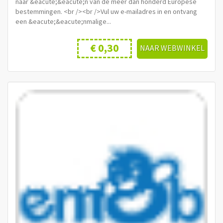
naar &eacute;&eacute;n van de meer dan honderd Europese
bestemmingen. <br /><br />Vul uw e-mailadres in en ontvang
een &eacute;&eacute;nmalige...
€ 0,30
NAAR WEBWINKEL