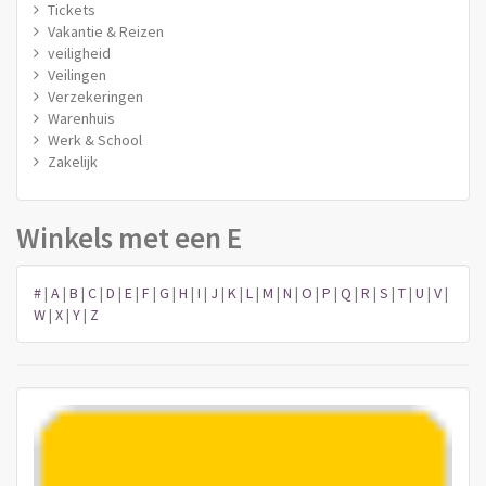
Tickets
Vakantie & Reizen
veiligheid
Veilingen
Verzekeringen
Warenhuis
Werk & School
Zakelijk
Winkels met een E
#
|
A
|
B
|
C
|
D
|
E
|
F
|
G
|
H
|
I
|
J
|
K
|
L
|
M
|
N
|
O
|
P
|
Q
|
R
|
S
|
T
|
U
|
V
|
W
|
X
|
Y
|
Z