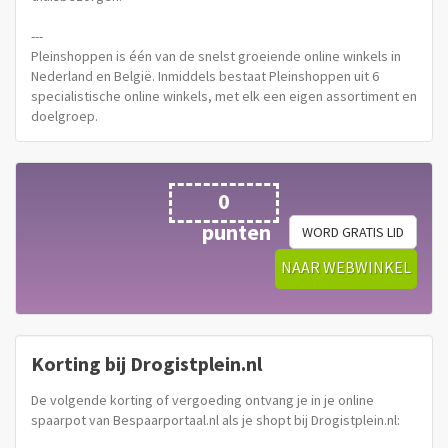
---
Pleinshoppen is één van de snelst groeiende online winkels in
Nederland en België. Inmiddels bestaat Pleinshoppen uit 6
specialistische online winkels, met elk een eigen assortiment en
doelgroep.
Elke online winkel kenmerkt zich door een deskundige
klantenservice, een zeer breed assortiment en aantrekkelijke
prijzen. Door middel van één winkelmandje kunnen producten
0
van meerdere winkels in één keer worden afgerekend.Gratis
punten
WORD GRATIS LID
bezorging vanaf €25,- en voor 21.00uur besteld, morgen in huis!
NAAR WEBWINKEL
Pleinshoppen, het nieuwe winkelen!
Korting bij Drogistplein.nl
De volgende korting of vergoeding ontvang je in je online
spaarpot van Bespaarportaal.nl als je shopt bij Drogistplein.nl: