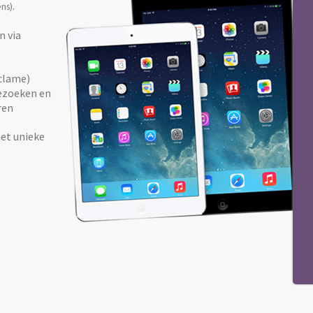
.
ns)
n via
eclame)
bezoeken en
ren
et unieke