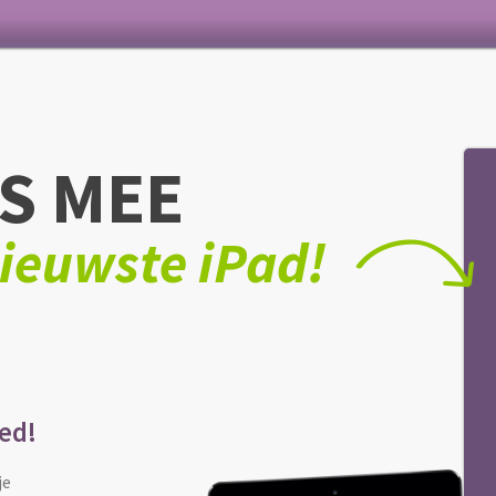
S MEE
ieuwste iPad!
eed!
je